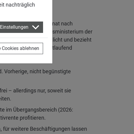
eit nachträglich
äftigter ab dem Folgemonat nach
Einstellungen
frei bleiben. Das Bundesministerium der
Aktivrente
veröffentlicht und bezieht
g. Die FAQs werden fortlaufend
e Cookies ablehnen
gestellt:
. Vorherige, nicht begünstigte
i – allerdings nur, soweit sie
iten.
igte im Übergangsbereich (2026:
vrente profitieren.
, für weitere Beschäftigungen lassen