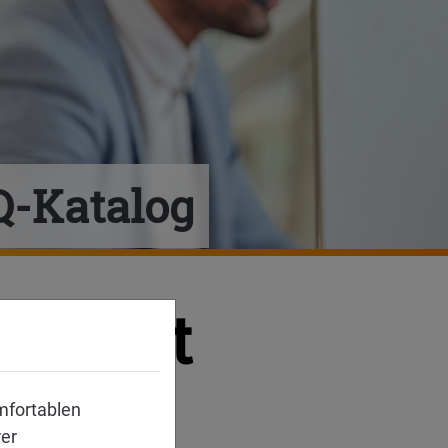
Q-Katalog
ntlicht
mfortablen
rer