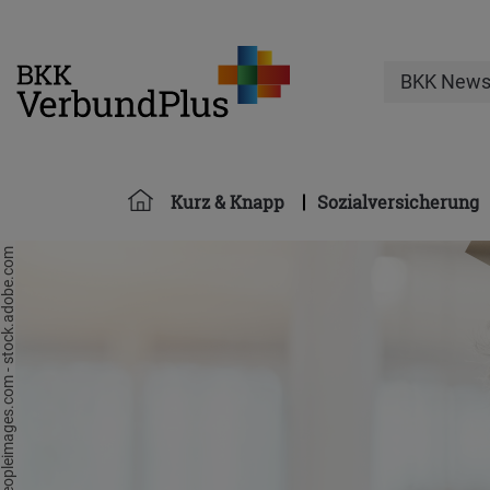
BKK New
Kurz & Knapp
Sozialversicherung
 Theron/peopleimages.com - stock.adobe.com