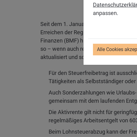
Datenschutzerklä
anpassen.
Seit dem 1. Januar 2026 gibt es die Akt
Erreichen der Regelaltersgrenze bis zu 
Finanzen (BMF) hat am 6. Februar 2026
so – wenn auch rechtlich unverbindlich 
Alle Cookies akzep
aktualisiert und sollen eine praktische O
Für den Steuerfreibetrag ist aussch
Tätigkeiten als Selbstständiger oder
Auch Sonderzahlungen wie Urlaubs- o
gemeinsam mit dem laufenden Entgel
Die Aktivrente gilt nicht für gering
regelmäßiges Arbeitsentgelt von 603
Beim Lohnsteuerabzug kann der Frei