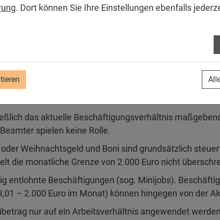
rung
. Dort können Sie Ihre Einstellungen ebenfalls jederz
ivrente. Sie ermöglicht, dass vom Entgelt älterer Besch
2.000 Euro monatlich (max. 24.000 Euro pro Jahr) steuer
 einen
Katalog der häufigsten Fragen und Antworten zur 
– zu wichtigen Fragen rund um die Steuerfreiheit Stellun
tieren
All
rientierungshilfe bieten, u. a. werden folgende Details klar
ließlich das aktuelle Beschäftigungsverhältnis maßgebend
 Beamter spielen keine Rolle.
der Weihnachtsgeld und Boni sind grundsätzlich steuerfre
t die monatliche Grenze von 2.000 Euro nicht überschre
fügig entlohnte Beschäftigungen (sog. Minijobs). Beschäft
,01 – 2.000 Euro im Monat) können hingegen von der Akti
betrag nur auf ein Arbeitsverhältnis angewendet werden