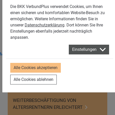
Jahreswechsel in der
Die BKK VerbundPlus verwendet Cookies, um Ihnen
Sozialversicherung
einen sicheren und komfortablen Website-Besuch zu
ermöglichen. Weitere Informationen finden Sie in
Wie jedes Jahr bringt auch der Neujahrstag 2026
unserer
Datenschutzerklärung
. Dort können Sie Ihre
zahlreiche Änderungen in der Sozialversicherung mit
Einstellungen ebenfalls jederzeit nachträglich
sich. Neben einer ganzen Reihe von fachlichen
anpassen.
Neuerungen gelten auch wieder aktualisierte
Rechengrößen und Beitragssätze.
Einstellungen
Mobbing im Job – ein unterschätztes Problem
Sachbezugswerte für 2026
Alle Cookies akzeptieren
RECHENGRÖSSEN, GRENZWERTE UND T
ERMINE 2026
Alle Cookies ablehnen
WEITERBESCHÄFTIGUNG VON
ALTERSRENTNERN ERLEICHTERT