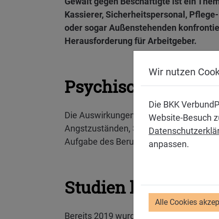
Gewalt gegen Beschäftigte ist ein The
Kassierer, Sicherheitspersonal, Pfleg
oder sogar Außenstehenden konfrontier
Herausforderung für Arbeitgeber.
Wir nutzen Cook
Psychische Belast
Die BKK VerbundP
Die Auswirkungen solcher Übergriffe sin
Website-Besuch zu
Angstzuständen, Schlafstörungen oder s
Datenschutzerklä
Aufgabe des Berufs führen und stellt Ar
anpassen.
Studien liefern Lö
Alle Cookies akzep
Bereits 2019 wurden in einer ersten we