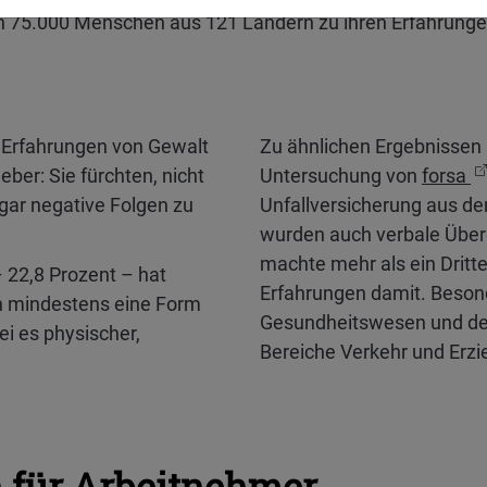
n 75.000 Menschen aus 121 Ländern zu ihren Erfahrunge
re Erfahrungen von Gewalt
Zu ähnlichen Ergebnissen
ber: Sie fürchten, nicht
Untersuchung von
forsa
ar negative Folgen zu
Unfallversicherung aus d
wurden auch verbale Überg
machte mehr als ein Dritte
– 22,8 Prozent – hat
Erfahrungen damit. Beson
n mindestens eine Form
Gesundheitswesen und der
ei es physischer,
Bereiche Verkehr und Erzi
für Arbeitnehmer