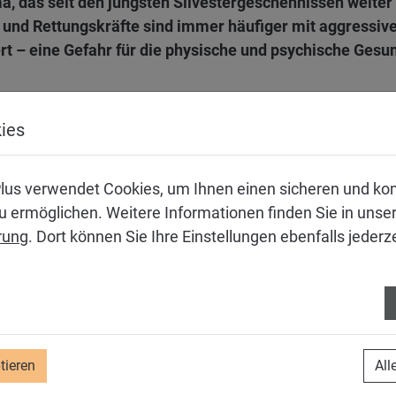
ma, das seit den jüngsten Silvestergeschehnissen weite
e- und Rettungskräfte sind immer häufiger mit aggressi
t – eine Gefahr für die physische und psychische Gesun
ies
ungen
lus verwendet Cookies, um Ihnen einen sicheren und ko
d gravierend. Betroffene und auch ihre Kollegen, die Zeu
 ermöglichen. Weitere Informationen finden Sie in unse
ogar posttraumatischen Belastungsstörungen. Dies kann z
rung
. Dort können Sie Ihre Einstellungen ebenfalls jederz
beitgeber vor beträchtliche Probleme.
sungsansätze
tieren
All
ltweiten
Studie der International Labour Organization (ILO