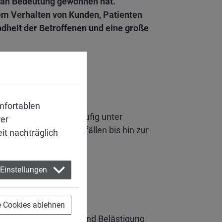
r an Bedeutung gewonnen hat.
vem Verhalten von Kunden, Patienten
dheit der Betroffenen und eine große
mfortablen
gen wurden, leiden häufig unter
rer
u langfristigen Ausfällen bis hin zur
eit nachträglich
Einstellungen
e Cookies ablehnen
)
Daten zu Gewalt und Belästigung